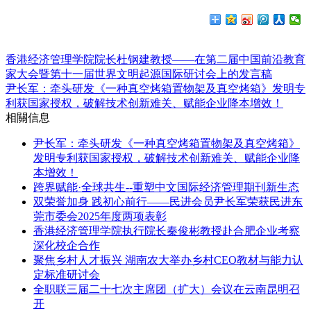
香港经济管理学院院长杜钢建教授——在第二届中国前沿教育
家大会暨第十一届世界文明起源国际研讨会上的发言稿
尹长军：牵头研发《一种真空烤箱置物架及真空烤箱》发明专
利获国家授权，破解技术创新难关、赋能企业降本增效！
相關信息
尹长军：牵头研发《一种真空烤箱置物架及真空烤箱》
发明专利获国家授权，破解技术创新难关、赋能企业降
本增效！
跨界赋能·全球共生--重塑中文国际经济管理期刊新生态
双荣誉加身 践初心前行——民进会员尹长军荣获民进东
莞市委会2025年度两项表彰
香港经济管理学院执行院长秦俊彬教授赴合肥企业考察
深化校企合作
聚焦乡村人才振兴 湖南农大举办乡村CEO教材与能力认
定标准研讨会
全职联三届二十七次主席团（扩大）会议在云南昆明召
开