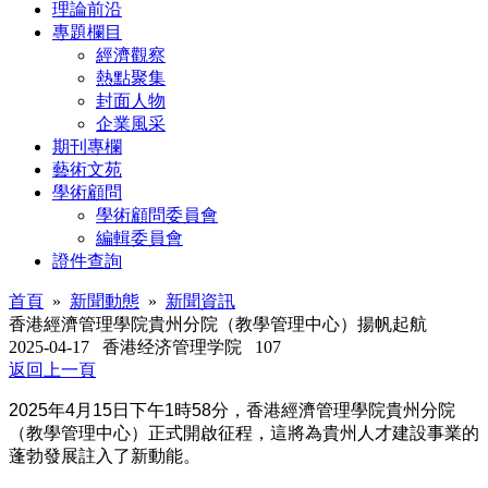
理論前沿
專題欄目
經濟觀察
熱點聚集
封面人物
企業風采
期刊專欄
藝術文苑
學術顧問
學術顧問委員會
編輯委員會
證件查詢
首頁
»
新聞動態
»
新聞資訊
香港經濟管理學院貴州分院（教學管理中心）揚帆起航
2025-04-17
香港经济管理学院
107
返回上一頁
2025
年
4
月
15
日下午
1
時
58
分，香港經濟管理學院貴州分院
（教學管理中心）正式開啟征程，這將為貴州人才建設事業的
蓬勃發展註入了新動能。