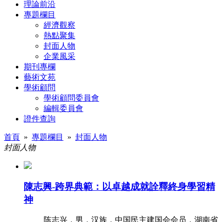
理論前沿
專題欄目
經濟觀察
熱點聚集
封面人物
企業風采
期刊專欄
藝術文苑
學術顧問
學術顧問委員會
編輯委員會
證件查詢
首頁
»
專題欄目
»
封面人物
封面人物
陳志興-跨界典範：以卓越成就詮釋終身學習精
神
陈志兴，男，汉族，中国民主建国会会员，湖南省