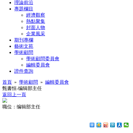
理論前沿
專題欄目
經濟觀察
熱點聚集
封面人物
企業風采
期刊專欄
藝術文苑
學術顧問
學術顧問委員會
編輯委員會
證件查詢
首頁
»
學術顧問
»
編輯委員會
甄書恒-编辑部主任
返回上一頁
職位：编辑部主任