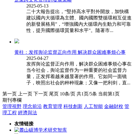
2025-05-13
二十大報告提出，“堅持高水平對外開放，加快構
建以國內大循環為主體、國內國際雙循環相互促進
的新發展格局”，“增強國內大循環內生動力和可靠
性，提升國際循環質量和水平”。隨著市...
黄柱：发挥舆论监督正向作用 解决群众困难事烦心事
2025-04-27
发挥舆论监督正向作用，解决群众困难事烦心事在
当今社会，舆论监督作为一种重要的社会监督力
量，正发挥着越来越显著的作用。它如同一面镜
子，映照出社会的种种现象；又像一把利剑，直...
第一页 上一页 下一页 尾页 10条/页 共1页/5条 当前第1页
期刊專欄
管理視野
理念前沿
教育管理
科技創新
人工智能
金融財稅
管
理工程
經濟與法
友情链接