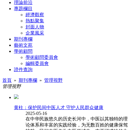
理論前沿
專題欄目
經濟觀察
熱點聚集
封面人物
企業風采
期刊專欄
藝術文苑
學術顧問
學術顧問委員會
編輯委員會
證件查詢
首頁
»
期刊專欄
»
管理視野
管理視野
黄柱：保护民间中医人才 守护人民群众健康
2025-05-16
在中华民族悠久的历史长河中，中医以其独特的理
论体系和丰富的实践经验，为无数百姓的健康保驾