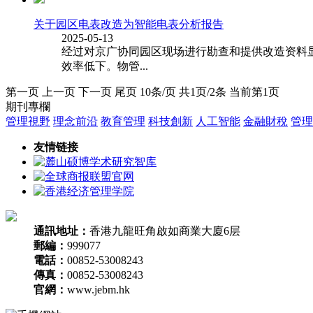
关于园区电表改造为智能电表分析报告
2025-05-13
经过对京广协同园区现场进行勘查和提供改造资料
效率低下。物管...
第一页 上一页 下一页 尾页 10条/页 共1页/2条 当前第1页
期刊專欄
管理視野
理念前沿
教育管理
科技創新
人工智能
金融財稅
管理
友情链接
通訊地址：
香港九龍旺角啟如商業大廈6层
郵編：
999077
電話：
00852-53008243
傳真：
00852-53008243
官網：
www.jebm.hk