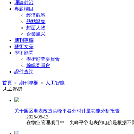
理論前沿
專題欄目
經濟觀察
熱點聚集
封面人物
企業風采
期刊專欄
藝術文苑
學術顧問
學術顧問委員會
編輯委員會
證件查詢
首頁
»
期刊專欄
»
人工智能
人工智能
关于园区电表改造尖峰平谷分时计量功能分析报告
2025-05-13
在物业管理项目中，尖峰平谷电表的电价是根据不