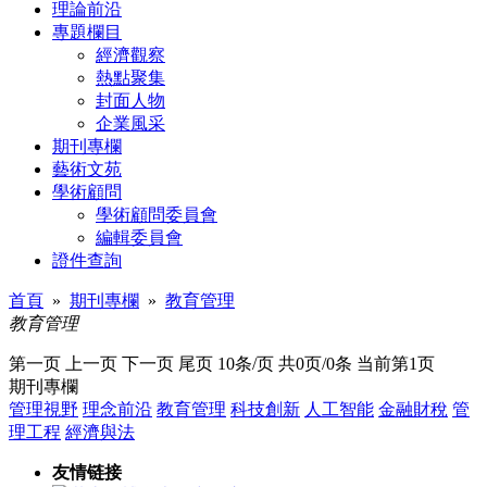
理論前沿
專題欄目
經濟觀察
熱點聚集
封面人物
企業風采
期刊專欄
藝術文苑
學術顧問
學術顧問委員會
編輯委員會
證件查詢
首頁
»
期刊專欄
»
教育管理
教育管理
第一页 上一页 下一页 尾页 10条/页 共0页/0条 当前第1页
期刊專欄
管理視野
理念前沿
教育管理
科技創新
人工智能
金融財稅
管
理工程
經濟與法
友情链接