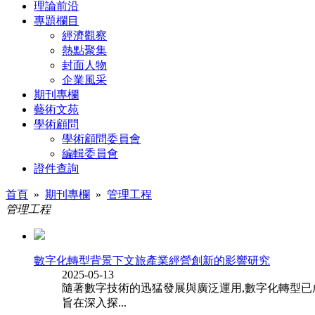
理論前沿
專題欄目
經濟觀察
熱點聚集
封面人物
企業風采
期刊專欄
藝術文苑
學術顧問
學術顧問委員會
編輯委員會
證件查詢
首頁
»
期刊專欄
»
管理工程
管理工程
數字化轉型背景下文旅產業經營創新的影響研究
2025-05-13
隨著數字技術的迅猛發展與廣泛運用,數字化轉型已
旨在深入探...