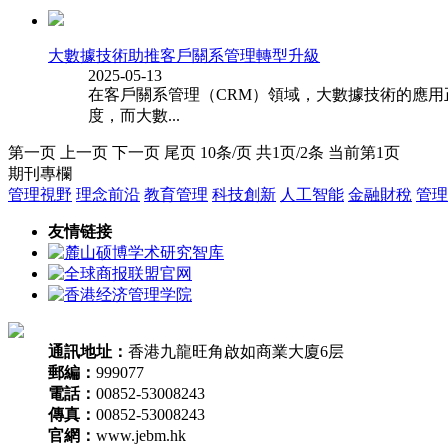
大數據技術助推客戶關系管理轉型升級
2025-05-13
在客戶關系管理（CRM）領域，大數據技術的應用
度，而大數...
第一页 上一页 下一页 尾页 10条/页 共1页/2条 当前第1页
期刊專欄
管理視野
理念前沿
教育管理
科技創新
人工智能
金融財稅
管理
友情链接
通訊地址：
香港九龍旺角啟如商業大廈6层
郵編：
999077
電話：
00852-53008243
傳真：
00852-53008243
官網：
www.jebm.hk