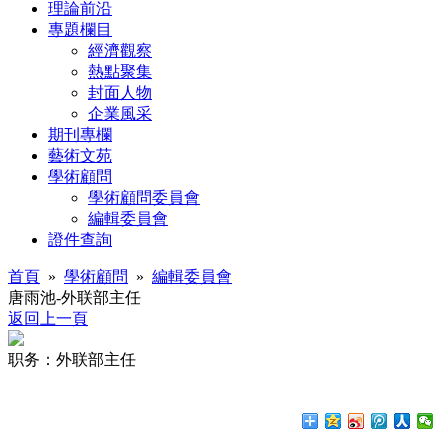
理論前沿
專題欄目
經濟觀察
熱點聚集
封面人物
企業風采
期刊專欄
藝術文苑
學術顧問
學術顧問委員會
編輯委員會
證件查詢
首頁
»
學術顧問
»
編輯委員會
唐雨池-外联部主任
返回上一頁
职务：外联部主任