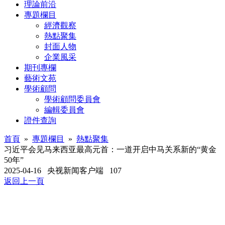
理論前沿
專題欄目
經濟觀察
熱點聚集
封面人物
企業風采
期刊專欄
藝術文苑
學術顧問
學術顧問委員會
編輯委員會
證件查詢
首頁
»
專題欄目
»
熱點聚集
习近平会见马来西亚最高元首：一道开启中马关系新的“黄金
50年”
2025-04-16
央视新闻客户端
107
返回上一頁