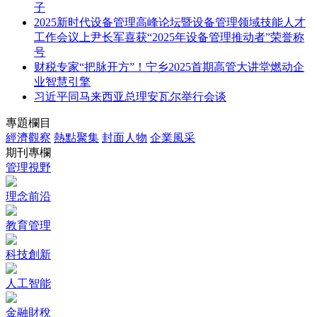
子
2025新时代设备管理高峰论坛暨设备管理领域技能人才
工作会议上尹长军喜获“2025年设备管理推动者”荣誉称
号
财税专家“把脉开方”！宁乡2025首期高管大讲堂燃动企
业智慧引擎
习近平同马来西亚总理安瓦尔举行会谈
專題欄目
經濟觀察
熱點聚集
封面人物
企業風采
期刊專欄
管理視野
理念前沿
教育管理
科技創新
人工智能
金融財稅