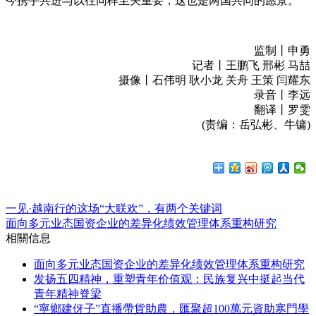
今携手共进与以往同样至关重要，这也是两国共同的愿景。”
监制丨申勇
记者丨王鹏飞 邢彬 马喆
摄像丨石伟明 耿小龙 关舟 王策 闫耀东
录音丨李远
翻译丨罗雯
(责编：岳弘彬、牛镛)
一见·越南行的这场“大联欢”，有两个关键词
面向多元业态国资企业的差异化绩效管理体系重构研究
相關信息
面向多元业态国资企业的差异化绩效管理体系重构研究
发扬五四精神，重塑青年价值观：民族复兴中挺起当代
青年精神脊梁
“寧鄉建伢子”直播帶貨助農，匯聚超100萬元資助寒門學