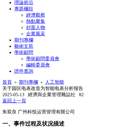
理論前沿
專題欄目
經濟觀察
熱點聚集
封面人物
企業風采
期刊專欄
藝術文苑
學術顧問
學術顧問委員會
編輯委員會
證件查詢
首頁
»
期刊專欄
»
人工智能
关于园区电表改造为智能电表分析报告
2025-05-13
經濟與企業管理雜誌社
82
返回上一頁
朱双良
广州科悦运营管理有限公司
一、
事件过程及状况描述