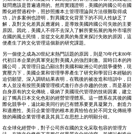
疑問應該是普遍適用的。然而實踐證明，美國的跨國公司在國
際化經營過程中，照抄照搬本土管理理論與方法很難取得成
功，許多案例也證明，對異國文化背景下的不同人性缺乏了
解，及對文化差異反應遲鈍，是導致美國跨國公司失敗的主要
原因。因此，美國人不得不去深入了解所要拓展的海外市場所
在國的風土民情，並從文化差異的角度來探討失敗的原因，這
便產生了跨文化管理這個新的研究課題。
另一個使之成為
20世紀末熱門話題的原因，則是70年代末80年
代初日本企業的異軍突起對美國人的強烈刺激。當時日本的跨
國公司，其管理日益凸顯出對美國和歐洲公司的競爭優勢，現
實壓力下，美國企業和管理學界產生了研究和學習日本經驗的
迫切願望。深入調研結果表明，在戰後的被改造和培訓中，日
本人並沒有按照美國管理模式進行亦步亦趨的仿效，而是基於
自身原有的文化傳統，吸納了美國現代管理的技術因素，建立
起了獨具日本文化色彩的經營管理體系。這一體系在其後的國
際化競爭中，遠比歐美同行的已有體系要更具凝聚力、創造力
和適應性。美日企業管理的根本差異恰恰在於不同文化傳統導
致的兩國企業管理者及其員工在思想上的明顯分歧。
在全球化經營中，對子公司所在國的文化采取包容的管理方