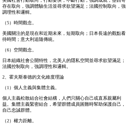
美國社會行動取向，行動要快，不斷行動，強調成就；墨西哥
存在取向，強調體驗生活並尋求欲望滿足；法國控制取向，強
調理性和邏輯。
（
5）時間觀念。
美國關注的是現在和近期未來，短期取向；日本長遠的觀點看
待時間；意大利追隨傳統
。
（
6）空間觀念。
日本組織社會公開特性，北美人的隱私空間並尋求欲望滿足；
法國控制取向，強調理性和邏輯。
2、霍夫斯泰德的文化維度理論
（
1）個人主義與集體主義。
個人主義松散結合社會結構，人們只關心自己或直系親
屬
利
益。集體主義緊密結合，希望群體成員困難時幫助保護自己，
自己忠誠群體。
（
2）權力距離。