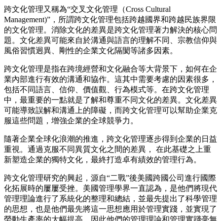
跨文化管理又稱為
“交叉文化管理
（
Cross Cultural
Management)”，所謂跨文化管理包括跨越國界和跨越民族界限
的文化管理。消除文化的差異是跨文化管理著力解決的核心問
題。文化差異可能來自於溝通與語言的理解不同、宗教信仰與
風俗習慣迥異、剛性的企業文化隔閡等諸多因素。
跨文化管理是指在跨境經營和文化融合等大背景下，如何在企
業內部進行有效的溝通和協作。這其中需要考慮的因素很多，
包括不同語言、信仰、價值觀、行為模式等。在跨文化管理
中，最重要的一點就是了解和尊重不同文化的差異。文化差異
可能導致誤解和溝通上的障礙，而跨文化管理可以幫助企業克
服這些問題，增強企業的全球競爭力。
隨著企業全球化浪潮的推進，跨文化管理逐步得到企業的日益
重視。通過克服不同異質文化之間的差異，
在此基礎之上重
新塑造企業的獨特文化，最終打造卓有績效的管理行為。
跨文化管理研究的興起，源自
“二戰”後美國跨國公司進行國際
化拓展時的屢屢受挫。美國管理學界一直認為，是他們將現代
管理理論進行了系統化的整理和總結，並最先提出了科學管理
的思想，也是他們最先將這一思想應用於管理實踐，並實現了
勞動生產率的大幅提高，因此他們的管理理論和管理實踐毫無