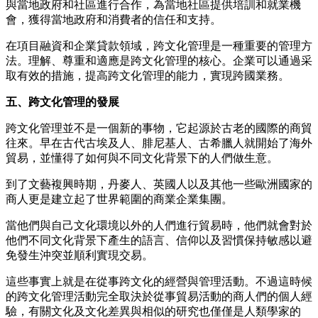
與當地政府和社區進行合作
，
為當地社區提供培訓和就業機
會
，
獲得當地政府和消費者的信任和支持。
在項目融資和企業貸款領域
，
跨文化管理是一種重要的管理方
法。理解、尊重和適應是跨文化管理的核心。企業可以通過采
取有效的措施
，
提高跨文化管理的能力
，
實現跨國業務。
五、跨文化管理的發展
跨文化管理並不是一個新的事物，它起源於古老的
國際
的商貿
往來。早在古代古埃及人、腓尼基人、古希臘人就開始了海外
貿易，並懂得了如何與不同文化背景下的人們做生意。
到了文藝複興時期，丹麥人、英國人以及其他一些歐洲國家的
商人更是建立起了世界範圍的商業企業集團。
當他們與自己文化環境以外的人們進行貿易時，他們就會
對於
他們
不同文化背景下產生的語言、信仰以及習慣保持敏感以避
免發生沖突並順利實現交易。
這些事實上就是在從事跨文化的經營與管理活動。不過這時候
的跨文化管理活動完全取決於從事貿易活動的商人們的個人經
驗，有關文化及文化差異與相似的研究也僅僅是人類學家的