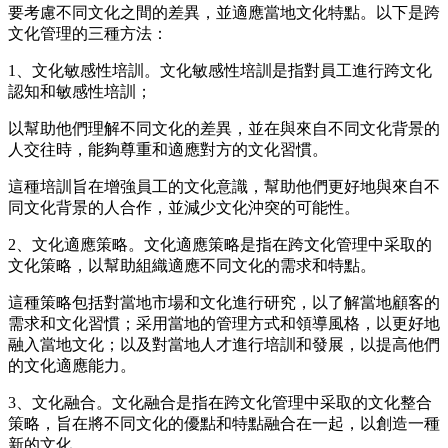
要考慮不同文化之間的差異
，
並適應當地文化特點。以下是跨
文化管理的三種方法
：
1、文化敏感性培訓。文化敏感性培訓是指對員工進行跨文化
認知和敏感性培訓；
以幫助他們理解不同文化的差異
，
並在與來自不同文化背景的
人交往時
，
能夠尊重和適應對方的文化習慣。
這種培訓旨在
增強
員工的文化意識
，
幫助他們更好地與來自不
同文化背景的人合作
，
並減少文化沖突的可能性。
2、文化適應策略。文化適應策略是指在跨文化管理中采取的
文化策略
，
以幫助組織適應不同文化的需求和特點。
這種策略包括對當地市場和文化進行研究
，
以了解當地顧客的
需求和文化習慣
；
采用當地的管理方式和領導風格
，
以更好地
融入當地文化
；
以及對當地人才進行培訓和發展
，
以提高他們
的文化適應能力。
3、文化融合。文化融合是指在跨文化管理中采取的文化整合
策略
，
旨在將不同文化的優點和特點融合在一起
，
以創造一種
新的文化。