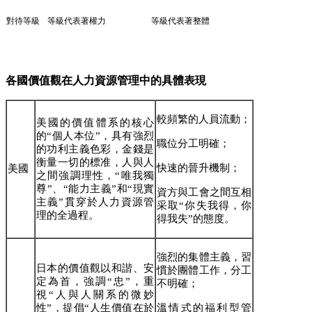
對待等級
等級代表著權力
等級代表著整體
各國價值觀在人力資源管理中的具體表現
較頻繁的人員流動；
美國的價值體系的核心
的
“個人本位”，具有強烈
職位分工明確；
的功利主義色彩，金錢是
衡量一切的標准，人與人
快速的晉升機制；
美國
之間強調理性，“唯我獨
尊”、“能力主義”和“現實
資方與工會之間互相
主義”貫穿於人力資源管
采取
“你失我得，你
理的全過程。
得我失”的態度。
強烈的集體主義，習
日本的價值觀以和諧、安
慣於團體工作，分工
定為首，強調
“忠”，重
不明確
；
視“人與人關系的微妙
性”，提倡“人生價值在於
溫情式的福利型管