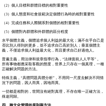
（
2）個人目標和群體目標的相對重要性
（
3）個人態度和社會規範決定個體行為時的相對重要性
（
4）完成任務和人際關系對個體的相對重要性
（
5）個體對內群體和外群體的區分程度
水平個體主義，個體追求個人利益的最大化；
滿不在乎
自己是
否比別人得到的更多，並不追求自己高於別人；垂直個體主
義，不僅追求個人利益最大化，而且要求自己好過他人。
普遍主義，用法律和規章指導行為，
“法律面前人人平等” 。
所有
事物
都應采取客觀的態度，世界上只存在一個真理，一種
正確解決問題的方法。
特殊主義，
“具體問題具體分析”，不用同一尺度去解決不同情
況下的問題，因人而異，因地而異。
一切都是相對的
，
世間沒有絕對真理
，
不存在
唯一
正確方法
，
殊途同歸
。
四、跨文化管理的原則與方法