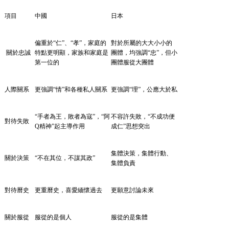
項目
中國
日本
偏重於
“仁”、“孝”，家庭的
對於所屬的大大小小的
關於忠誠
特點更明顯，家族和家庭是
團體，均強調
“忠”，但小
第一位的
團體服從大團體
人際關系
更強調
“情”和各種私人關系
更強調
“理”，公應大於私
“手者為王，敗者為寇”，“阿
不容許失敗，
“不成功便
對待失敗
Q精神”起主導作用
成仁”思想突出
集體決策，集體行動、
關於決策
“不在其位，不謀其政”
集體負責
對待曆史
更重曆史，喜愛緬懷過去
更願意討論未來
關於服從
服從的是個人
服從的是集體