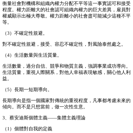
衡量社會對機構和組織內權力分配不平等這一事實認可和接受
程度。權力距離大的社會認可組織內權力的巨大差異，雇員對
權威顯示出極大尊敬。權力距離小的社會盡可能減少這種不平
等。
（
3）不確定性規避。
對
不確定性規避，接受、容忍不確定性，對風險泰然處之。
（
4）生活數量與生活質量。
生活數量，過分自信、競爭和物質主義，強調事業成功導向。
生活質量，重視人際關系，對他人幸福表現敏感，關心他人利
益。
（
5）長期
一
短期導向。
長期導向是指一個國家對傳統的重視程度，凡事都考慮未來的
傾向。而不是只想當前，做一次性生意。
3、蔡安迪斯個體主義——集體主義理論
（
1）個體對自我的定義