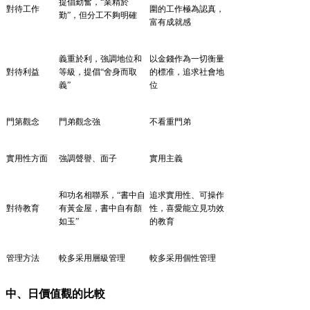
提倡勤奮，
“業精於
對待工作
圍的工作極為認真，
勤”，但分工不夠明確
富有成就感
義重於利，強調地位和
以金錢作為一切衡量
對待利益
等級，提倡
“舍身而取
的標准，追求社會地
義”
位
門第觀念
門弟觀念強
不看重門弟
實用性方面
強調聲譽、面子
實用主義
和功名相聯系，
“書中自
追求實用性、可操作
對待教育
有黃金屋，書中自有顏
性，喜愛能立見功效
如玉”
的教育
管理方法
較多采用層級管理
較多采用個性管理
中、日價值觀的比較