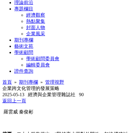
理論前沿
專題欄目
經濟觀察
熱點聚集
封面人物
企業風采
期刊專欄
藝術文苑
學術顧問
學術顧問委員會
編輯委員會
證件查詢
首頁
»
期刊專欄
»
管理視野
企業跨文化管理的發展策略
2025-05-13
經濟與企業管理雜誌社
90
返回上一頁
羅雲威
秦俊彬