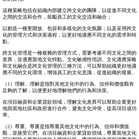
這種策略包括在組織內部建立跨文化的團隊
，
以促進不同文化
之間的交流和合作，鼓勵員工的文化交流和融合；
以創造一種更開放、包容和多樣化的文化氛圍
；
以及采用跨文
化的管理方式和決策過程
，
以更好地適應不同文化的需求和特
點。
跨文化管理是一種複雜的管理方式
，
需要考慮不同文化之間的
差異
，
並適應當地文化特點。文化敏感性培訓、文化適應策略
和文化融合是跨文化管理的三種方法
，
可以幫助組織更好地適
應不同的文化環境
，增強
員工的文化意識
，
促進組織的發展。
（
1）理解。理解是指對其他文化中的行為、信仰和價值觀有
足夠的了解
，
以便更好地理解他們的行為和決策。
在項目融資和企業貸款領域
，
理解文化差異可以幫助企業更好
地與當地社區和政府進行合作
，
避免文化沖突
，
提高項目成功
率。
（
2）尊重。尊重是指尊重其他文化中的行為、信仰和價值
觀
，
並接受它們。在項目融資和企業貸款領域
，
尊重當地文化