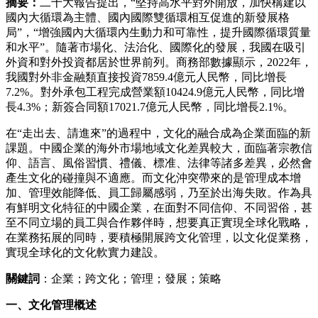
摘要：
二十大報告提出，
“堅持高水平對外開放，加快構建以
國內大循環為主體、國內國際雙循環相互促進的新發展格
局”，“增強國內大循環內生動力和可靠性，提升國際循環質量
和水平”。隨著市場化、法治化、國際化的發展，我國在吸引
外資和對外投資都居於世界前列。商務部數據顯示，2022年，
我國對外非金融類直接投資7859.4億元人民幣，同比增長
7.2%。對外承包工程完成營業額10424.9億元人民幣，同比增
長4.3%；新簽合同額17021.7億元人民幣，同比增長2.1%。
在
“走出去、請進來”的過程中，文化的融合成為企業面臨的新
課題。中國企業的海外市場地域文化差異較大，面臨著宗教信
仰、語言、風俗習慣、禮儀、標准、法律等諸多差異，必然會
產生文化的碰撞與不適應。而文化沖突帶來的是管理成本增
加、管理效能降低、員工歸屬感弱，乃至於出海失敗。作為具
有鮮明文化特征的中國企業，在面對不同信仰、不同習俗，甚
至不同立場的員工與合作夥伴時，想要真正實現全球化戰略，
在業務拓展的同時，要積極開展跨文化管理，以文化促業務，
實現全球化的文化軟實力建設。
關鍵詞
：企業；跨文化；管理；發展；策略
一、文化管理概述