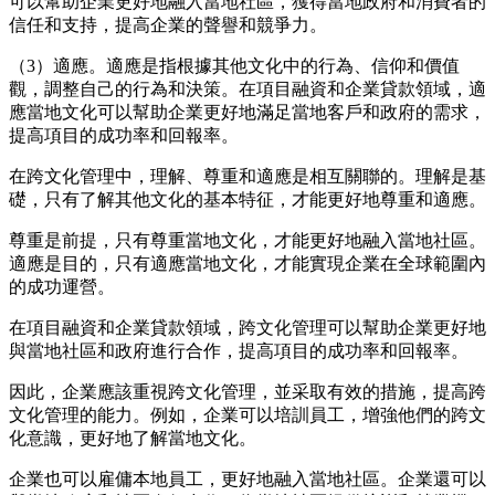
可以幫助企業更好地融入當地社區
，
獲得當地政府和消費者的
信任和支持
，
提高企業的聲譽和競爭力。
（
3）適應。適應是指根據其他文化中的行為、信仰和價值
觀
，
調整自己的行為和決策。在項目融資和企業貸款領域
，
適
應當地文化可以幫助企業更好地滿足當地客戶和政府的需求
，
提高項目的成功率和回報率。
在跨文化管理中
，
理解、尊重和適應是相互關聯的。理解是基
礎
，
只有了解其他文化的基本特征
，
才能更好地尊重和適應。
尊重是前提
，
只有尊重當地文化
，
才能更好地融入當地社區。
適應是目的
，
只有適應當地文化
，
才能實現企業在全球範圍內
的成功運營。
在項目融資和企業貸款領域
，
跨文化管理可以幫助企業更好地
與當地社區和政府進行合作
，
提高項目的成功率和回報率。
因此
，
企業應該重視跨文化管理
，
並采取有效的措施
，
提高跨
文化管理的能力。例如
，
企業可以培訓員工
，增強
他們的跨文
化意識
，
更好地了解當地文化。
企業也可以雇傭本地員工
，
更好地融入當地社區。企業還可以