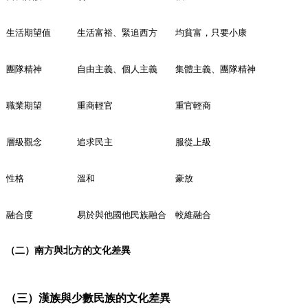
生活期望值
生活富裕、緊追西方
均貧富，只要小康
團隊精神
自由主義、個人主義
集體主義、團隊精神
職業期望
重商輕官
重官輕商
層級觀念
追求民主
服從上級
性格
溫和
豪放
融合度
易於與他國他民族融合
較維融合
（二）南方與北方的文化差異
（三）漢族與少數民族的文化差異