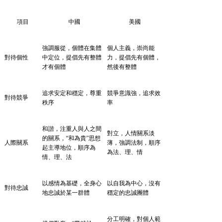
項目
中國
美國
強調服從，個體在集體
個人主義，崇尚能
對待個性
中定位，提倡先有整體
力，提倡先有個體，
才有個體
然後有整體
追求安定和穩定，尊重
競爭意識強，追求效
對待競爭
秩序
率
和諧，注重人與人之間
對立，人情關系淡
的關系，
“和為貴”思想
人際關系
薄，強調法制，順序
起主導地位，順序為
為法、理、情
情、理、法
以感情為基礎，全身心
以自我為中心，沒有
對待忠誠
地忠誠於某一群體
穩定的忠誠團體
分工明確，對個人範