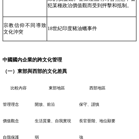
犯某種政治價值觀而受到抨擊和抵制。
宗教信仰不同導致
18世紀印度豬油蠟事件
文化沖突
中國國內企業的跨文化管理
（一）東部與西部的文化差異
比較內容
東部地區
西部地區
管理理念
開放、前沿
保守、謹慎
價值觀念
生活質量、自我實現
長官晉階、地位顯要
自我保護
弱
強